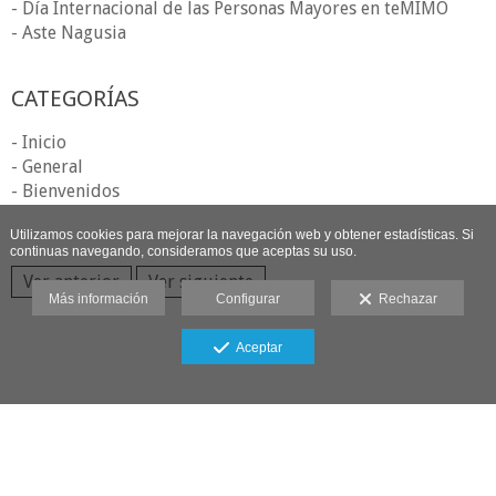
- Día Internacional de las Personas Mayores en teMIMO
- Aste Nagusia
CATEGORÍAS
- Inicio
- General
- Bienvenidos
Utilizamos cookies para mejorar la navegación web y obtener estadísticas. Si
continuas navegando, consideramos que aceptas su uso.
Ver anterior
Ver siguiente
Más información
Configurar
Rechazar
Aceptar
Aviso legal