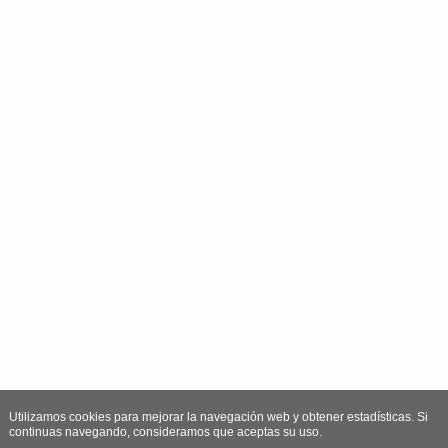
Utilizamos cookies para mejorar la navegación web y obtener estadísticas. Si
continuas navegando, consideramos que aceptas su uso.